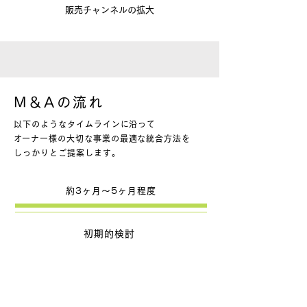
​販売チャンネルの拡大
M＆Aの流れ
以下のようなタイムラインに沿って
​オーナー様の大切な事業の最適な統合方法を
しっかりとご提案します。
​約3ヶ月～5ヶ月程度​
初期的検討
弊社メンバー
とのご対談
面談の中でのヒヤリングや開
示資料をもとに初期的な分析