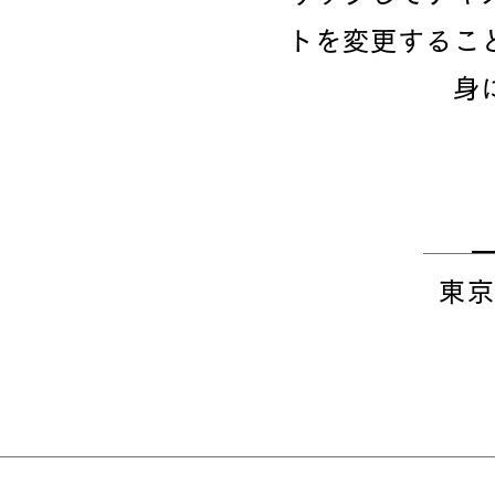
トを変更するこ
身
東