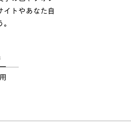
サイトやあなた自
う。
態
用