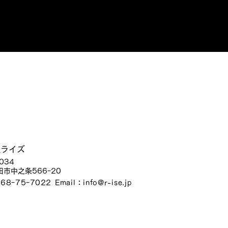
社ライズ
034
市中之条566ｰ20
68ｰ75ｰ7022
Email：
info@r-ise.jp